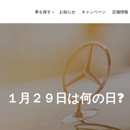
車を探す
お知らせ
キャンペーン
店舗情報
１
月
２
９
日
は
何
の
日
❓