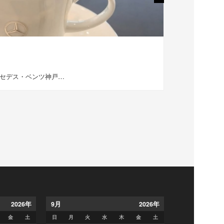
新年明け
ルセデス・ベンツ神戸…
この投稿をIn
2026年
9
月
2026年
金
土
日
月
火
水
木
金
土