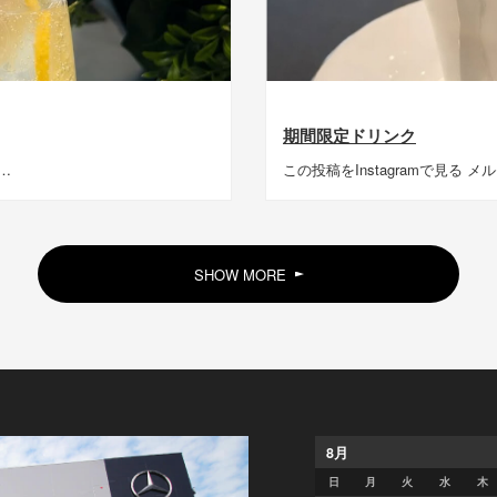
期間限定ドリンク
…
この投稿をInstagramで見る メ
SHOW MORE
8
月
日
月
火
水
木