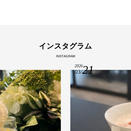
イ
ン
ス
タ
グ
ラ
ム
I
N
S
T
A
G
R
A
M
21
2026
03/