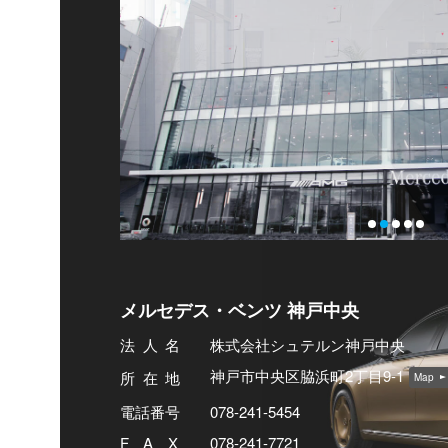
メルセデス・ベンツ 神戸中央
法人
名
株式会社シュテルン神戸中央
神戸市中央区脇浜町2丁目9-1
所在
地
Map
電話番号
078-241-5454
FA
X
078-241-7721