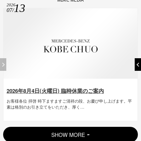
M
B
K
C
M
E
D
I
A
13
2026
07/
2026年8月4日(火曜日) 臨時休業のご案内
お客様各位 拝啓 時下ますますご清祥の段、お慶び申し上げます。平
素は格別のお引き立てをいただき、厚く…
SHOW MORE