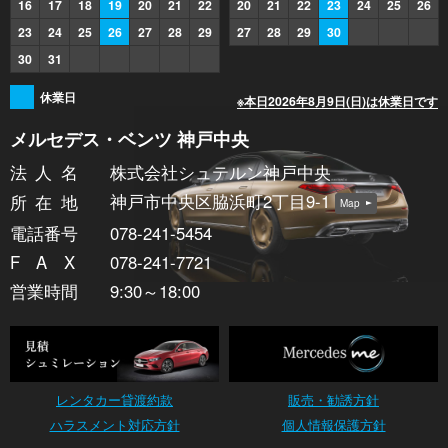
16
17
18
19
20
21
22
20
21
22
23
24
25
26
23
24
25
26
27
28
29
27
28
29
30
30
31
休業日
※本日2026年8月9日(日)は休業日です
メルセデス・ベンツ 神戸中央
法人
名
株式会社シュテルン神戸中央
神戸市中央区脇浜町2丁目9-1
所在
地
Map
電話番号
078-241-5454
FA
X
078-241-7721
営業時間
9:30～18:00
レンタカー貸渡約款
販売・勧誘方針
ハラスメント対応方針
個人情報保護方針