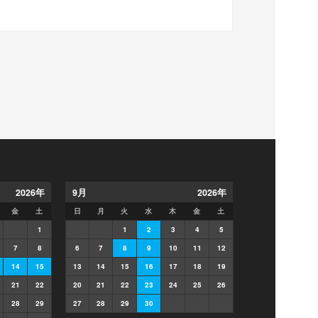
メルセデス
用スペース
2026年
9
月
2026年
金
土
日
月
火
水
木
金
土
1
1
2
3
4
5
7
8
6
7
8
9
10
11
12
14
15
13
14
15
16
17
18
19
21
22
20
21
22
23
24
25
26
28
29
27
28
29
30