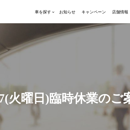
車を探す
お知らせ
キャンペーン
店舗情報
7
(
火
曜
日
)
臨
時
休
業
の
ご