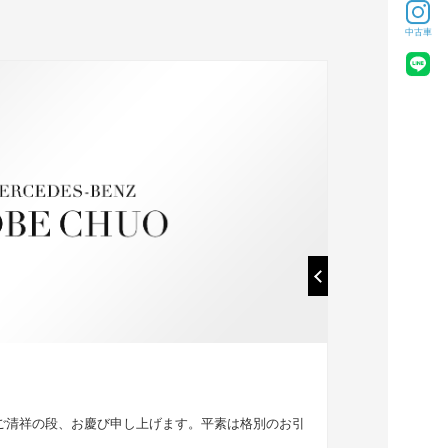
中古車
05
2026
03/
日本初の
ご清祥の段、お慶び申し上げます。平素は格別のお引
プン