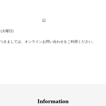
記
日(火曜日)
つきましては、オンラインお問い合わせをご利用ください。
I
n
f
o
r
m
a
t
i
o
n