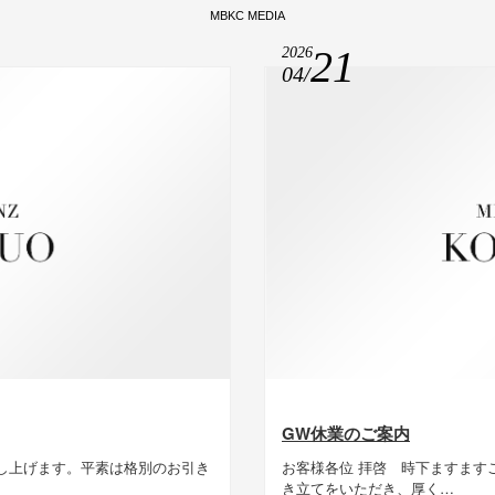
M
B
K
C
M
E
D
I
A
21
2026
04/
GW休業のご案内
申し上げます。平素は格別のお引き
お客様各位 拝啓 時下ますます
き立てをいただき、厚く…