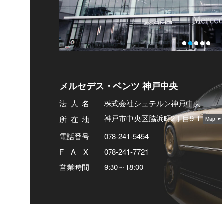
メルセデス・ベンツ 神戸中央
法人
名
株式会社シュテルン神戸中央
神戸市中央区脇浜町2丁目9-1
所在
地
Map
電話番号
078-241-5454
FA
X
078-241-7721
営業時間
9:30～18:00