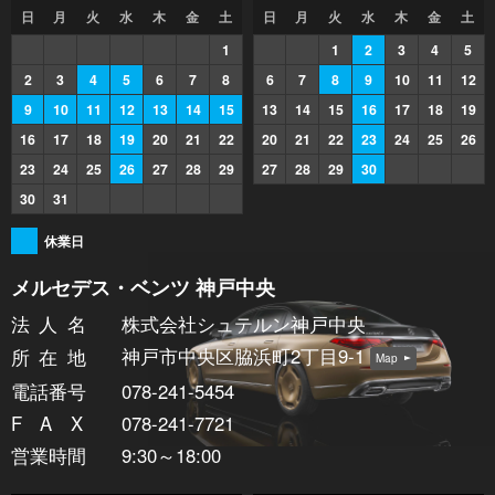
日
月
火
水
木
金
土
日
月
火
水
木
金
土
1
1
2
3
4
5
2
3
4
5
6
7
8
6
7
8
9
10
11
12
9
10
11
12
13
14
15
13
14
15
16
17
18
19
16
17
18
19
20
21
22
20
21
22
23
24
25
26
23
24
25
26
27
28
29
27
28
29
30
30
31
休業日
メルセデス・ベンツ 神戸中央
法人
名
株式会社シュテルン神戸中央
神戸市中央区脇浜町2丁目9-1
所在
地
Map
電話番号
078-241-5454
FA
X
078-241-7721
営業時間
9:30～18:00