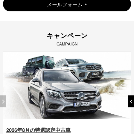
メールフォーム
キ
ャ
ン
ペ
ー
ン
C
A
M
P
A
I
G
N
2026年8月の特選認定中古車