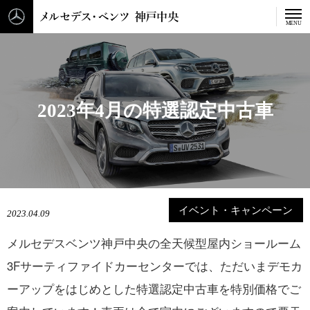
メルセデス・ベンツ 神戸中
MENU
2
0
2
3
年
4
月
の
特
選
認
定
中
古
車
イベント・キャンペーン
2023.04.09
メルセデスベンツ神戸中央の全天候型屋内ショールーム
3Fサーティファイドカーセンターでは、ただいまデモカ
ーアップをはじめとした特選認定中古車を特別価格でご