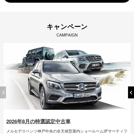
キ
ャ
ン
ペ
ー
ン
C
A
M
P
A
I
G
N
2026年8月の特選認定中古車
メルセデスベンツ神戸中央の全天候型屋内ショールーム3Fサーティフ