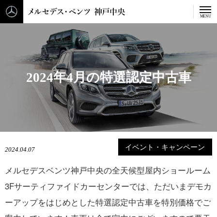
メルセデス・ベンツ 神戸中
MENU
2
0
2
4
年
4
月
の
特
選
認
定
中
古
車
イベント・キャンペーン
2024.04.07
メルセデスベンツ神戸中央の全天候型屋内ショールーム
3Fサーティファイドカーセンターでは、ただいまデモカ
ーアップをはじめとした特選認定中古車を特別価格でご