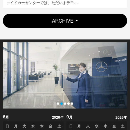
ァイドカーセンターでは、ただいまデモ…
ARCHIVE
8
9
月
月
2026年
2026年
日
月
火
水
木
金
土
日
月
火
水
木
金
土