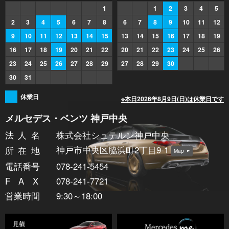
1
1
2
3
4
5
2
3
4
5
6
7
8
6
7
8
9
10
11
12
9
10
11
12
13
14
15
13
14
15
16
17
18
19
16
17
18
19
20
21
22
20
21
22
23
24
25
26
23
24
25
26
27
28
29
27
28
29
30
30
31
休業日
※本日2026年8月9日(日)は休業日です
メルセデス・ベンツ 神戸中央
法人
名
株式会社シュテルン神戸中央
神戸市中央区脇浜町2丁目9-1
所在
地
Map
電話番号
078-241-5454
FA
X
078-241-7721
営業時間
9:30～18:00