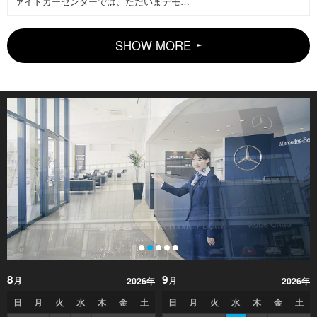
ァイドカーセンターでは、ただいまデモ…
SHOW MORE
8
9
月
月
2026年
2026年
日
月
火
水
木
金
土
日
月
火
水
木
金
土