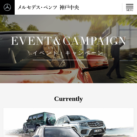
メルセデス・ベンツ 神戸中
MENU
E
v
イ
ベ
ン
ト
・
キ
ャ
ン
ペ
ー
ン
e
n
t
&
C
Currently
a
m
p
a
i