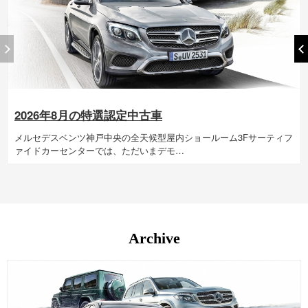
g
n
2026年8月の特選認定中古車
メルセデスベンツ神戸中央の全天候型屋内ショールーム3Fサーティフ
ァイドカーセンターでは、ただいまデモ…
Archive