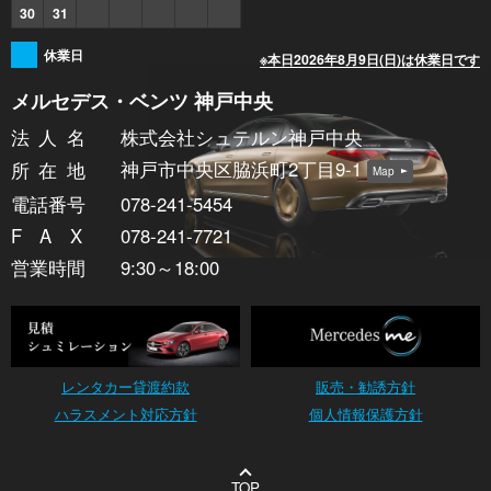
30
31
休業日
※本日2026年8月9日(日)は休業日です
メルセデス・ベンツ 神戸中央
法人
名
株式会社シュテルン神戸中央
神戸市中央区脇浜町2丁目9-1
所在
地
Map
電話番号
078-241-5454
FA
X
078-241-7721
営業時間
9:30～18:00
レンタカー貸渡約款
販売・勧誘方針
ハラスメント対応方針
個人情報保護方針